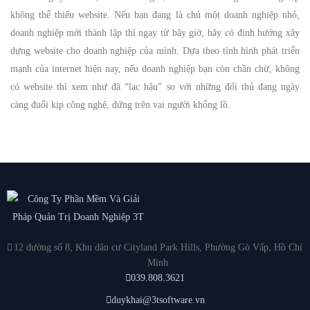
không thể thiếu website. Nếu bạn đang là chủ một doanh nghiệp nhỏ,
doanh nghiệp mới thành lập thì ngay từ bây giờ, hãy có định hướng xây
dựng website cho doanh nghiệp của mình. Dựa theo tình hình phát triển
mạnh của internet hiện nay, nếu doanh nghiệp bạn còn chần chừ, không
có website thì xem như đã “lạc hậu” so với những đối thủ đang ngày
càng đuổi kịp công nghệ, đứng trên vai người khổng lồ.
12 đường số 8, Khu dân cư Cityland Park Hills, Phường Gò Vấp, Hồ Chí
Minh
039.808.3621
duykhai@3tsoftware.vn