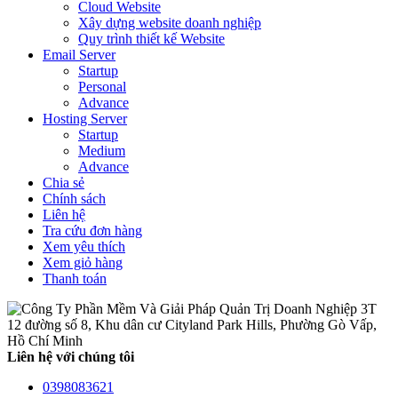
Cloud Website
Xây dựng website doanh nghiệp
Quy trình thiết kế Website
Email Server
Startup
Personal
Advance
Hosting Server
Startup
Medium
Advance
Chia sẻ
Chính sách
Liên hệ
Tra cứu đơn hàng
Xem yêu thích
Xem giỏ hàng
Thanh toán
12 đường số 8, Khu dân cư Cityland Park Hills, Phường Gò Vấp,
Hồ Chí Minh
Liên hệ với chúng tôi
0398083621