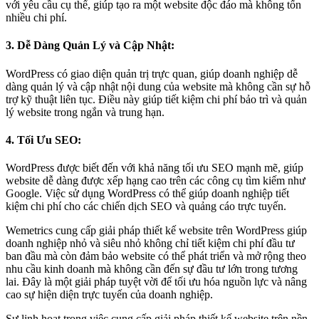
với yêu cầu cụ thể, giúp tạo ra một website độc đáo mà không tốn
nhiều chi phí.
3. Dễ Dàng Quản Lý và Cập Nhật:
WordPress có giao diện quản trị trực quan, giúp doanh nghiệp dễ
dàng quản lý và cập nhật nội dung của website mà không cần sự hỗ
trợ kỹ thuật liên tục. Điều này giúp tiết kiệm chi phí bảo trì và quản
lý website trong ngắn và trung hạn.
4. Tối Ưu SEO:
WordPress được biết đến với khả năng tối ưu SEO mạnh mẽ, giúp
website dễ dàng được xếp hạng cao trên các công cụ tìm kiếm như
Google. Việc sử dụng WordPress có thể giúp doanh nghiệp tiết
kiệm chi phí cho các chiến dịch SEO và quảng cáo trực tuyến.
Wemetrics cung cấp giải pháp thiết kế website trên WordPress giúp
doanh nghiệp nhỏ và siêu nhỏ không chỉ tiết kiệm chi phí đầu tư
ban đầu mà còn đảm bảo website có thể phát triển và mở rộng theo
nhu cầu kinh doanh mà không cần đến sự đầu tư lớn trong tương
lai. Đây là một giải pháp tuyệt vời để tối ưu hóa nguồn lực và nâng
cao sự hiện diện trực tuyến của doanh nghiệp.
Sự linh hoạt trong việc cung cấp giải pháp thiết kế website trên nền