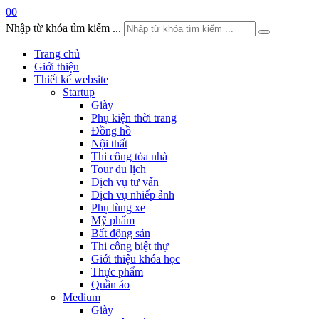
0
0
Nhập từ khóa tìm kiếm ...
Trang chủ
Giới thiệu
Thiết kế website
Startup
Giày
Phụ kiện thời trang
Đồng hồ
Nội thất
Thi công tòa nhà
Tour du lịch
Dịch vụ tư vấn
Dịch vụ nhiếp ảnh
Phụ tùng xe
Mỹ phẩm
Bất động sản
Thi công biệt thự
Giới thiệu khóa học
Thực phẩm
Quần áo
Medium
Giày