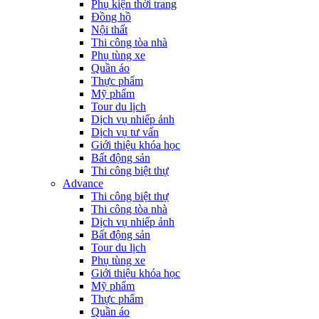
Phụ kiện thời trang
Đồng hồ
Nội thất
Thi công tòa nhà
Phụ tùng xe
Quần áo
Thực phẩm
Mỹ phẩm
Tour du lịch
Dịch vụ nhiếp ảnh
Dịch vụ tư vấn
Giới thiệu khóa học
Bất động sản
Thi công biệt thự
Advance
Thi công biệt thự
Thi công tòa nhà
Dịch vụ nhiếp ảnh
Bất động sản
Tour du lịch
Phụ tùng xe
Giới thiệu khóa học
Mỹ phẩm
Thực phẩm
Quần áo