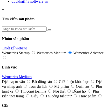
duykhai@3tsoftware.vn
+
Tìm kiếm sản phẩm
Nhóm sản phẩm
Thiết kế website
Wemetrics Startup
Wemetrics Medium
Wemetrics Advance
Lĩnh vực
Wemetrics Medium
Dịch vụ tư vấn
Bất động sản
Giới thiệu khóa học
Dịch
vụ nhiếp ảnh
Tour du lịch
Mỹ phẩm
Quần áo
Phụ
tùng xe
Thi công tòa nhà
Nội thất
Đồng hồ
Phụ
kiện thời trang
Giày
Thi công biệt thự
Thực phẩm
Giá