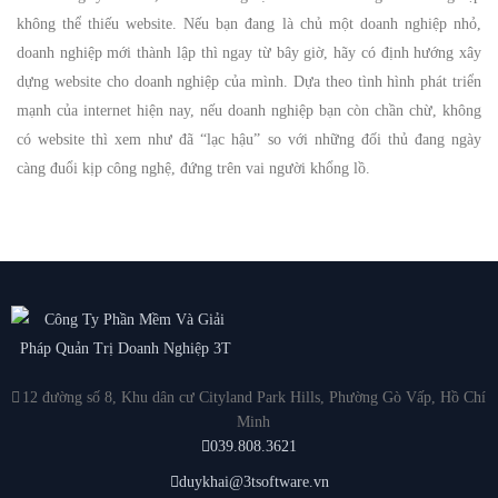
không thể thiếu website. Nếu bạn đang là chủ một doanh nghiệp nhỏ,
doanh nghiệp mới thành lập thì ngay từ bây giờ, hãy có định hướng xây
dựng website cho doanh nghiệp của mình. Dựa theo tình hình phát triển
mạnh của internet hiện nay, nếu doanh nghiệp bạn còn chần chừ, không
có website thì xem như đã “lạc hậu” so với những đối thủ đang ngày
càng đuổi kịp công nghệ, đứng trên vai người khổng lồ.
12 đường số 8, Khu dân cư Cityland Park Hills, Phường Gò Vấp, Hồ Chí
Minh
039.808.3621
duykhai@3tsoftware.vn