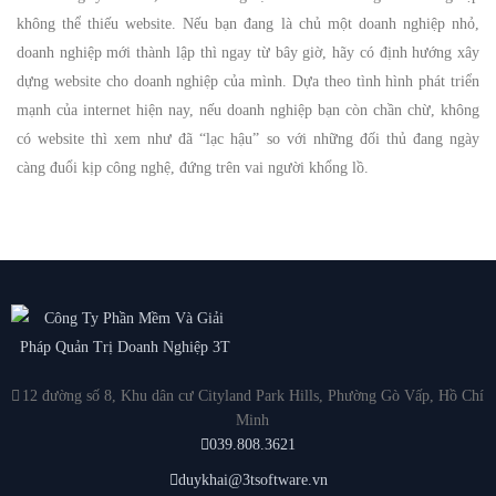
không thể thiếu website. Nếu bạn đang là chủ một doanh nghiệp nhỏ,
doanh nghiệp mới thành lập thì ngay từ bây giờ, hãy có định hướng xây
dựng website cho doanh nghiệp của mình. Dựa theo tình hình phát triển
mạnh của internet hiện nay, nếu doanh nghiệp bạn còn chần chừ, không
có website thì xem như đã “lạc hậu” so với những đối thủ đang ngày
càng đuổi kịp công nghệ, đứng trên vai người khổng lồ.
12 đường số 8, Khu dân cư Cityland Park Hills, Phường Gò Vấp, Hồ Chí
Minh
039.808.3621
duykhai@3tsoftware.vn