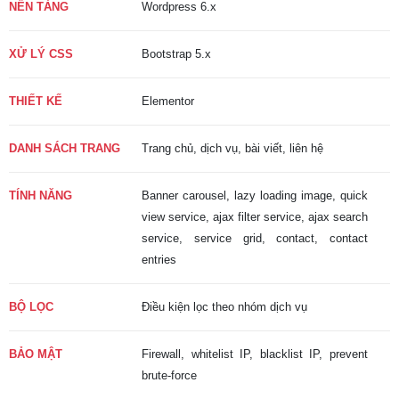
NỀN TẢNG
Wordpress 6.x
XỬ LÝ CSS
Bootstrap 5.x
THIẾT KẾ
Elementor
DANH SÁCH TRANG
Trang chủ, dịch vụ, bài viết, liên hệ
TÍNH NĂNG
Banner carousel, lazy loading image, quick
view service, ajax filter service, ajax search
service, service grid, contact, contact
entries
BỘ LỌC
Điều kiện lọc theo nhóm dịch vụ
BẢO MẬT
Firewall, whitelist IP, blacklist IP, prevent
brute-force