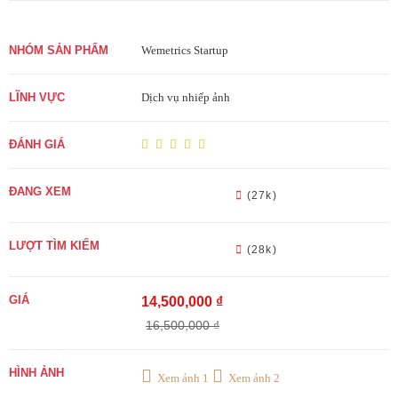
NHÓM SẢN PHẨM
Wemetrics Startup
LĨNH VỰC
Dịch vụ nhiếp ảnh
ĐÁNH GIÁ
ĐANG XEM
(27k)
LƯỢT TÌM KIẾM
(28k)
GIÁ
14,500,000 ₫
16,500,000 ₫
HÌNH ẢNH
Xem ảnh 1
Xem ảnh 2