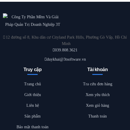
12 đường số 8, Khu dân cư Cityland Park Hills, Phường Gò Vấp, Hồ Chí
Minh
039.808.3621
duykhai@3tsoftware.vn
Truy cập
Tài khoản
Trang chủ
Tra cứu đơn hàng
Giới thiệu
Xem yêu thích
Liên hệ
Xem giỏ hàng
Sản phẩm
Thanh toán
Bảo mật thanh toán