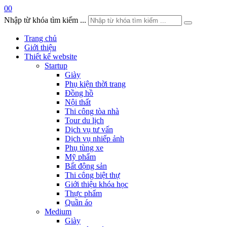
0
0
Nhập từ khóa tìm kiếm ...
Trang chủ
Giới thiệu
Thiết kế website
Startup
Giày
Phụ kiện thời trang
Đồng hồ
Nội thất
Thi công tòa nhà
Tour du lịch
Dịch vụ tư vấn
Dịch vụ nhiếp ảnh
Phụ tùng xe
Mỹ phẩm
Bất động sản
Thi công biệt thự
Giới thiệu khóa học
Thực phẩm
Quần áo
Medium
Giày