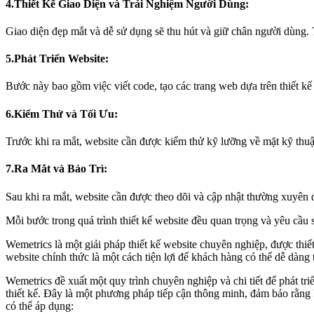
4.Thiết Kế Giao Diện và Trải Nghiệm Người Dùng:
Giao diện đẹp mắt và dễ sử dụng sẽ thu hút và giữ chân người dùng. Th
5.Phát Triển Website:
Bước này bao gồm việc viết code, tạo các trang web dựa trên thiết kế
6.Kiểm Thử và Tối Ưu:
Trước khi ra mắt, website cần được kiểm thử kỹ lưỡng về mặt kỹ thuật 
7.Ra Mắt và Bảo Trì:
Sau khi ra mắt, website cần được theo dõi và cập nhật thường xuyên đ
Mỗi bước trong quá trình thiết kế website đều quan trọng và yêu cầu 
Wemetrics là một giải pháp thiết kế website chuyên nghiệp, được thi
website chính thức là một cách tiện lợi để khách hàng có thể dễ dàng
Wemetrics đề xuất một quy trình chuyên nghiệp và chi tiết để phát tr
thiết kế. Đây là một phương pháp tiếp cận thông minh, đảm bảo rằng 
có thể áp dụng: