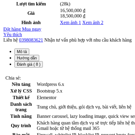
Lượt tìm kiếm
(28k)
16,500,000 ₫
Giá
18,500,000 ₫
Hình ảnh
Xem ảnh 1
Xem ảnh 2
Đặt hàng
Mua ngay
Yêu thích
Liên hệ
0398083621
Nhận tư vấn phù hợp với nhu cầu khách hàng
Mô tả
Hướng dẫn
Đánh giá ( 8 )
Chia sẻ:
Nền tảng
Wordpress 6.x
Xử lý CSS
Bootstrap 5.x
Thiết kế
Elementor
Danh sách
Trang chủ, giới thiệu, gói dịch vụ, bài viết, liên hệ
trang
Tính năng
Banner carousel, lazy loading image, quick view servi
Khách hàng quan tâm dịch vụ sẽ trực tiếp liên hệ t
Quy trình
Gmail hoặc từ hệ thống mail 365
Bảo mật
Firewall, whitelist IP, blacklist IP, prevent brute-for