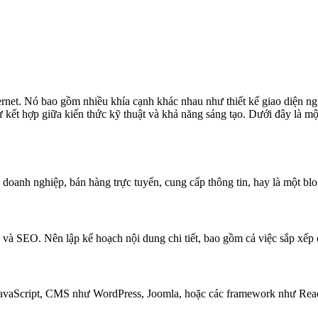
nternet. Nó bao gồm nhiều khía cạnh khác nhau như thiết kế giao diện ngư
kết hợp giữa kiến thức kỹ thuật và khả năng sáng tạo. Dưới đây là một
u doanh nghiệp, bán hàng trực tuyến, cung cấp thông tin, hay là một bl
và SEO. Nên lập kế hoạch nội dung chi tiết, bao gồm cả việc sắp xếp c
aScript, CMS như WordPress, Joomla, hoặc các framework như React, A