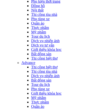
Phụ kiện thời trang
Đồng hồ
Nội thất
Thi công tòa nhà
Phụ tùng xe
Quần áo
Thực phẩm
Mỹ phẩm
Tour du lịch
Dịch vụ nhiếp ảnh
Dịch vụ tư vấn
Giới thiệu khóa học
Bất động sản
Thi công biệt thự
Advance
Thi công biệt thự
Thi công tòa nhà
Dịch vụ nhiếp ảnh
Bất động sản
Tour du lịch
Phụ tùng xe
Giới thiệu khóa học
Mỹ phẩm
Thực phẩm
Quần áo