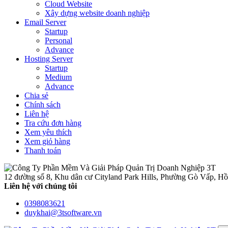
Cloud Website
Xây dựng website doanh nghiệp
Email Server
Startup
Personal
Advance
Hosting Server
Startup
Medium
Advance
Chia sẻ
Chính sách
Liên hệ
Tra cứu đơn hàng
Xem yêu thích
Xem giỏ hàng
Thanh toán
12 đường số 8, Khu dân cư Cityland Park Hills, Phường Gò Vấp, H
Liên hệ với chúng tôi
0398083621
duykhai@3tsoftware.vn