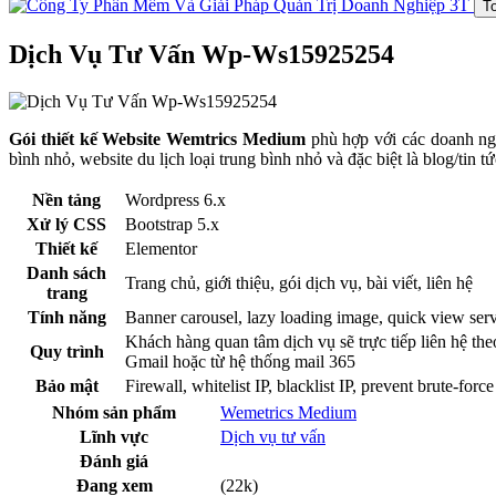
T
Dịch Vụ Tư Vấn Wp-Ws15925254
Gói thiết kế Website Wemtrics Medium
phù hợp với các doanh ngh
bình nhỏ, website du lịch loại trung bình nhỏ và đặc biệt là blog/tin t
Nền tảng
Wordpress 6.x
Xử lý CSS
Bootstrap 5.x
Thiết kế
Elementor
Danh sách
Trang chủ, giới thiệu, gói dịch vụ, bài viết, liên hệ
trang
Tính năng
Banner carousel, lazy loading image, quick view service
Khách hàng quan tâm dịch vụ sẽ trực tiếp liên hệ th
Quy trình
Gmail hoặc từ hệ thống mail 365
Bảo mật
Firewall, whitelist IP, blacklist IP, prevent brute-force
Nhóm sản phẩm
Wemetrics Medium
Lĩnh vực
Dịch vụ tư vấn
Đánh giá
Đang xem
(22k)