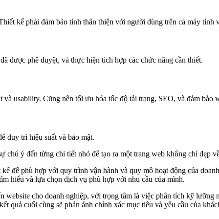
iết kế phải đảm bảo tính thân thiện với người dùng trên cả máy tính và
 đã được phê duyệt, và thực hiện tích hợp các chức năng cần thiết.
và usability. Cũng nên tối ưu hóa tốc độ tải trang, SEO, và đảm bảo web
ể duy trì hiệu suất và bảo mật.
sự chú ý đến từng chi tiết nhỏ để tạo ra một trang web không chỉ đẹp 
ết kế để phù hợp với quy trình vận hành và quy mô hoạt động của doan
 tìm hiểu và lựa chọn dịch vụ phù hợp với nhu cầu của mình.
iển website cho doanh nghiệp, với trọng tâm là việc phân tích kỹ lưỡng
kết quả cuối cùng sẽ phản ánh chính xác mục tiêu và yêu cầu của khác