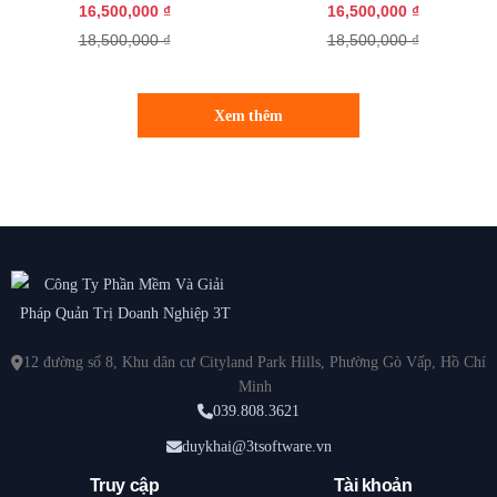
16,500,000 ₫
16,500,000 ₫
18,500,000 ₫
18,500,000 ₫
Xem thêm
12 đường số 8, Khu dân cư Cityland Park Hills, Phường Gò Vấp, Hồ Chí
Minh
039.808.3621
duykhai@3tsoftware.vn
Truy cập
Tài khoản