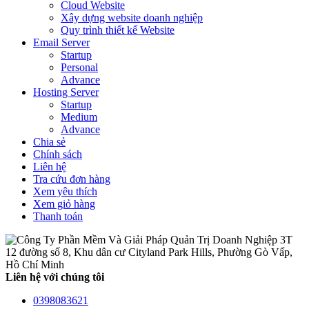
Cloud Website
Xây dựng website doanh nghiệp
Quy trình thiết kế Website
Email Server
Startup
Personal
Advance
Hosting Server
Startup
Medium
Advance
Chia sẻ
Chính sách
Liên hệ
Tra cứu đơn hàng
Xem yêu thích
Xem giỏ hàng
Thanh toán
12 đường số 8, Khu dân cư Cityland Park Hills, Phường Gò Vấp,
Hồ Chí Minh
Liên hệ với chúng tôi
0398083621