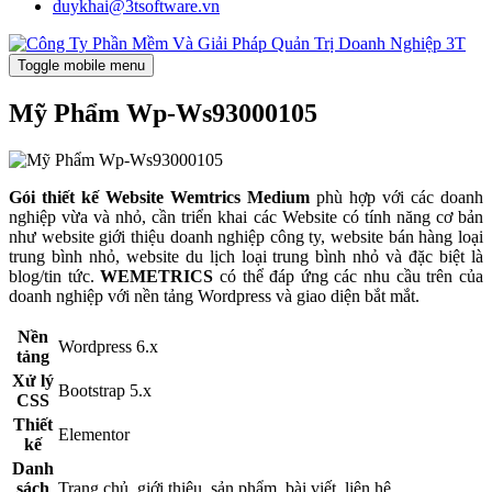
duykhai@3tsoftware.vn
Toggle mobile menu
Mỹ Phẩm Wp-Ws93000105
Gói thiết kế Website Wemtrics Medium
phù hợp với các doanh
nghiệp vừa và nhỏ, cần triển khai các Website có tính năng cơ bản
như website giới thiệu doanh nghiệp công ty, website bán hàng loại
trung bình nhỏ, website du lịch loại trung bình nhỏ và đặc biệt là
blog/tin tức.
WEMETRICS
có thể đáp ứng các nhu cầu trên của
doanh nghiệp với nền tảng Wordpress và giao diện bắt mắt.
Nền
Wordpress 6.x
tảng
Xử lý
Bootstrap 5.x
CSS
Thiết
Elementor
kế
Danh
sách
Trang chủ, giới thiệu, sản phẩm, bài viết, liên hệ