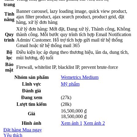
trang
Banner carousel, lazy loading image, quick view product,
Tính
ajax filter product, ajax search product, product grid, đặt
năng
hàng, xử lý đơn hàng
Xử lý đơn hàng: Mới đặt, Đang xử lý, Thành công, Không
Quy
thành công. Mỗi bước quy trình tích hợp Email Notification
trình
Admin/ Customer. Hỗ trợ tích hợp gửi mail từ hệ thống
Gmail hoặc từ hệ thống mail 365
Bộ
Điều kiện lọc áp dụng theo thương hiệu, làn da, dung tích,
lọc
mùi hương, độ tuổi
Bảo
Firewall, whitelist IP, blacklist IP, prevent brute-force
mật
Nhóm sản phẩm
Wemetrics Medium
Lĩnh vực
Mỹ phẩm
Đánh giá
Đang xem
(27k)
Lượt tìm kiếm
(28k)
16,500,000 ₫
Giá
18,500,000 ₫
Hình ảnh
Xem ảnh 1
Xem ảnh 2
Đặt hàng
Mua ngay
Yêu thích