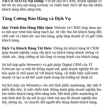
Tối Ưu SEO và Nội Dung:
Với dữ liệu từ CRM, doanh nghiệp có
thể tối ưu hóa nội dung website và chiến lược SEO để thu hút nhiều
khách hàng tiềm năng hơn.
Tăng Cường Bán Hàng và Dịch Vụ
Quy Trình Bán Hàng Hiệu Quả:
Website và CRM cùng nhau tạo
ra một quy trình bán hàng mạch lạc, từ việc thu hút khách hàng đến
chốt sale và chăm sóc sau bán hàng, giúp tăng doanh số và giữ chân
khách hàng.
Dịch Vụ Khách Hàng Tốt Hơn:
Thông tin khách hàng từ CRM
giúp doanh nghiệp cung cấp dịch vụ khách hàng nhanh chóng và
chính xác, tăng cường sự hài lòng và trung thành của khách hàng.
Sự kết hợp giữa Wemetrics và giải pháp Digital CRM của 3T
Software tạo ra một hệ thống mạnh mẽ, giúp doanh nghiệp tối ưu
hóa quản lý mối quan hệ với khách hàng, cải thiện hiệu suất kinh
doanh và tạo ra lợi thế cạnh tranh trong thị trường kỹ thuật số.
Sự tích hợp của Wemetrics vào mô hình phễu marketing, đặc biệt ở
phễu đầu tiên, là một chiến lược thông minh giúp doanh nghiệp thu
hút nhiều khách hàng tiềm năng hơn. Mô hình phễu marketing là
một hình ảnh ẩn dụ mô tả quy trình mà qua đó doanh nghiệp thu
hút, tương tác, và chuyển đổi người tiêu dùng thành khách hàng.