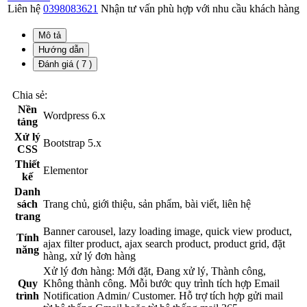
Liên hệ
0398083621
Nhận tư vấn phù hợp với nhu cầu khách hàng
Mô tả
Hướng dẫn
Đánh giá ( 7 )
Chia sẻ:
Nền
Wordpress 6.x
tảng
Xử lý
Bootstrap 5.x
CSS
Thiết
Elementor
kế
Danh
sách
Trang chủ, giới thiệu, sản phẩm, bài viết, liên hệ
trang
Banner carousel, lazy loading image, quick view product,
Tính
ajax filter product, ajax search product, product grid, đặt
năng
hàng, xử lý đơn hàng
Xử lý đơn hàng: Mới đặt, Đang xử lý, Thành công,
Quy
Không thành công. Mỗi bước quy trình tích hợp Email
trình
Notification Admin/ Customer. Hỗ trợ tích hợp gửi mail