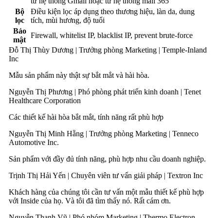
từ hệ thống Gmail hoặc từ hệ thống mail 365
Bộ
Điều kiện lọc áp dụng theo thương hiệu, làn da, dung
lọc
tích, mùi hương, độ tuổi
Bảo
Firewall, whitelist IP, blacklist IP, prevent brute-force
mật
Đỗ Thị Thùy Dương |
Trưởng phòng Marketing |
Temple-Inland
Inc
Mẫu sản phẩm này thật sự bắt mắt và hài hòa.
Nguyễn Thị Phương |
Phó phòng phát triển kinh doanh |
Tenet
Healthcare Corporation
Các thiết kế hài hòa bắt mắt, tính năng rất phù hợp
Nguyễn Thị Minh Hằng |
Trưởng phòng Marketing |
Tenneco
Automotive Inc.
Sản phẩm với đầy đủ tính năng, phù hợp nhu cầu doanh nghiệp.
Trịnh Thị Hải Yến |
Chuyên viên tư vấn giải pháp |
Textron Inc
Khách hàng của chúng tôi cần tư vấn một mẫu thiết kế phù hợp
với Inside của họ. Và tôi đã tìm thấy nó. Rất cám ơn.
Nguyễn Thanh Vũ |
Phó nhóm Marketing |
Thermo Electron