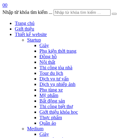
0
0
Nhập từ khóa tìm kiếm ...
Trang chủ
Giới thiệu
Thiết kế website
Startup
Giày
Phụ kiện thời trang
Đồng hồ
Nội thất
Thi công tòa nhà
Tour du lịch
Dịch vụ tư vấn
Dịch vụ nhiếp ảnh
Phụ tùng xe
Mỹ phẩm
Bất động sản
Thi công biệt thự
Giới thiệu khóa học
Thực phẩm
Quần áo
Medium
Giày