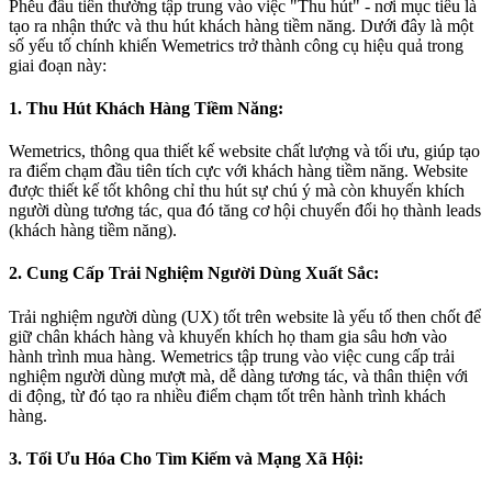
Phễu đầu tiên thường tập trung vào việc "Thu hút" - nơi mục tiêu là
tạo ra nhận thức và thu hút khách hàng tiềm năng. Dưới đây là một
số yếu tố chính khiến Wemetrics trở thành công cụ hiệu quả trong
giai đoạn này:
1. Thu Hút Khách Hàng Tiềm Năng:
Wemetrics, thông qua thiết kế website chất lượng và tối ưu, giúp tạo
ra điểm chạm đầu tiên tích cực với khách hàng tiềm năng. Website
được thiết kế tốt không chỉ thu hút sự chú ý mà còn khuyến khích
người dùng tương tác, qua đó tăng cơ hội chuyển đổi họ thành leads
(khách hàng tiềm năng).
2. Cung Cấp Trải Nghiệm Người Dùng Xuất Sắc:
Trải nghiệm người dùng (UX) tốt trên website là yếu tố then chốt để
giữ chân khách hàng và khuyến khích họ tham gia sâu hơn vào
hành trình mua hàng. Wemetrics tập trung vào việc cung cấp trải
nghiệm người dùng mượt mà, dễ dàng tương tác, và thân thiện với
di động, từ đó tạo ra nhiều điểm chạm tốt trên hành trình khách
hàng.
3. Tối Ưu Hóa Cho Tìm Kiếm và Mạng Xã Hội: