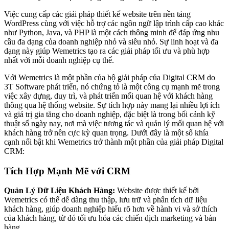
Việc cung cấp các giải pháp thiết kế website trên nền tảng
WordPress cùng với việc hỗ trợ các ngôn ngữ lập trình cấp cao khác
như Python, Java, và PHP là một cách thông minh để đáp ứng nhu
cầu đa dạng của doanh nghiệp nhỏ và siêu nhỏ. Sự linh hoạt và đa
dạng này giúp Wemetrics tạo ra các giải pháp tối ưu và phù hợp
nhất với mỗi doanh nghiệp cụ thể.
Với Wemetrics là một phần của bộ giải pháp của Digital CRM do
3T Software phát triển, nó chứng tỏ là một công cụ mạnh mẽ trong
việc xây dựng, duy trì, và phát triển mối quan hệ với khách hàng
thông qua hệ thống website. Sự tích hợp này mang lại nhiều lợi ích
và giá trị gia tăng cho doanh nghiệp, đặc biệt là trong bối cảnh kỹ
thuật số ngày nay, nơi mà việc tương tác và quản lý mối quan hệ với
khách hàng trở nên cực kỳ quan trọng. Dưới đây là một số khía
cạnh nổi bật khi Wemetrics trở thành một phần của giải pháp Digital
CRM:
Tích Hợp Mạnh Mẽ với CRM
Quản Lý Dữ Liệu Khách Hàng:
Website được thiết kế bởi
Wemetrics có thể dễ dàng thu thập, lưu trữ và phân tích dữ liệu
khách hàng, giúp doanh nghiệp hiểu rõ hơn về hành vi và sở thích
của khách hàng, từ đó tối ưu hóa các chiến dịch marketing và bán
hàng.