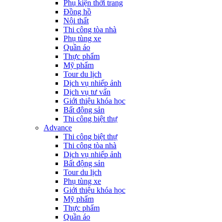
Phụ kiện thời trang
Đồng hồ
Nội thất
Thi công tòa nhà
Phụ tùng xe
Quần áo
Thực phẩm
Mỹ phẩm
Tour du lịch
Dịch vụ nhiếp ảnh
Dịch vụ tư vấn
Giới thiệu khóa học
Bất động sản
Thi công biệt thự
Advance
Thi công biệt thự
Thi công tòa nhà
Dịch vụ nhiếp ảnh
Bất động sản
Tour du lịch
Phụ tùng xe
Giới thiệu khóa học
Mỹ phẩm
Thực phẩm
Quần áo