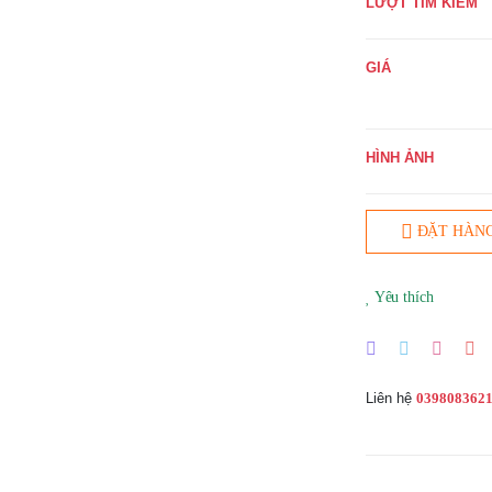
LƯỢT TÌM KIẾM
GIÁ
HÌNH ẢNH
ĐẶT HÀN
Yêu thích
Liên hệ
039808362