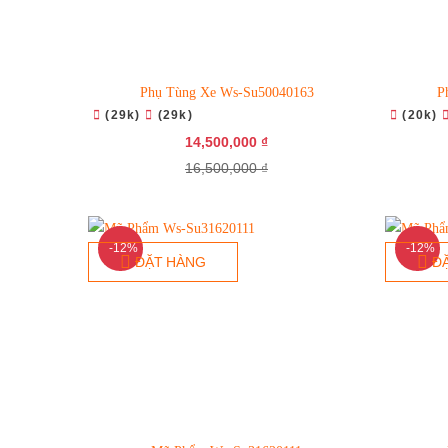
Phụ Tùng Xe Ws-Su50040163
P
(29k)
(29k)
(20k)
14,500,000 ₫
16,500,000 ₫
-12%
-12%
ĐẶT HÀNG
Đ