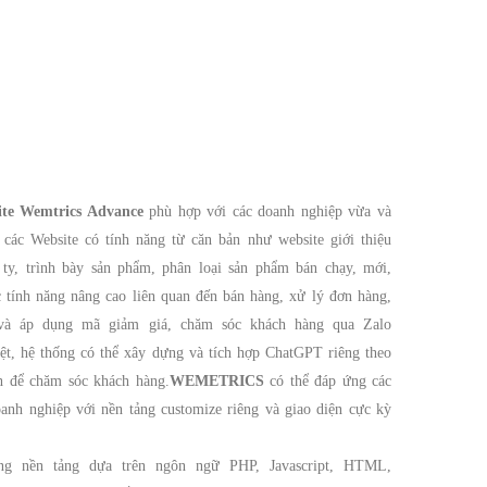
ite Wemtrics Advance
phù hợp với các doanh nghiệp vừa và
i các Website có tính năng từ căn bản như website giới thiệu
ty, trình bày sản phẩm, phân loại sản phẩm bán chạy, mới,
 tính năng nâng cao liên quan đến bán hàng, xử lý đơn hàng,
 và áp dụng mã giảm giá, chăm sóc khách hàng qua Zalo
iệt, hệ thống có thể xây dựng và tích hợp ChatGPT riêng theo
h để chăm sóc khách hàng.
WEMETRICS
có thể đáp ứng các
oanh nghiệp với nền tảng customize riêng và giao diện cực kỳ
ng nền tảng dựa trên ngôn ngữ PHP, Javascript, HTML,