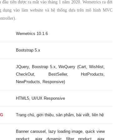
n đầu tiên được ra mắt vào tháng 1 năm 2020. Wemetrics ra đời
 dụng vào làm website và hệ thống dựa trên mô hình MVC
troller).
Wemetrics 10.1.6
Bootstrap 5.x
JQuery, Boostrap 5.x, WeQuery (Cart, Wishlist,
CheckOut, BestSeller, HotProducts,
NewProducts, Responsive)
HTML5, UI/UX Responsive
NG
Trang chủ, giới thiệu, sản phẩm, bài viết, liên hệ
Banner carousel, lazy loading image, quick view
product, ajax dynamic filter product, ajax