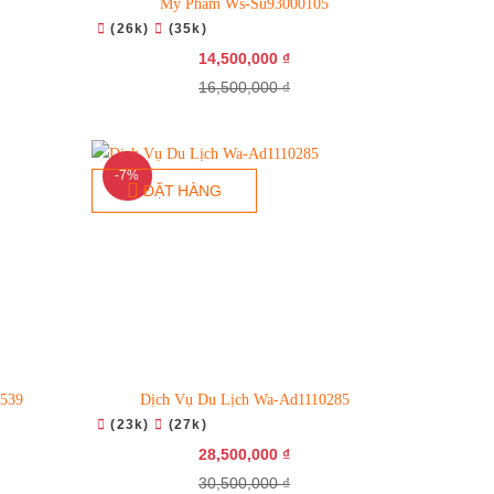
7
Mỹ Phẩm Ws-Su93000105
(26k)
(35k)
14,500,000 ₫
16,500,000 ₫
-7%
ĐẶT HÀNG
539
Dịch Vụ Du Lịch Wa-Ad1110285
(23k)
(27k)
28,500,000 ₫
30,500,000 ₫