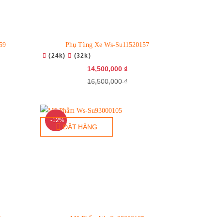
59
Phụ Tùng Xe Ws-Su11520157
(24k)
(32k)
14,500,000 ₫
16,500,000 ₫
-12%
ĐẶT HÀNG