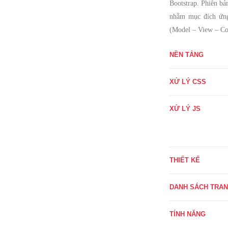
Bootstrap. Phiên bả
nhằm mục đích ứng
(Model – View – Con
NỀN TẢNG
XỬ LÝ CSS
XỬ LÝ JS
THIẾT KẾ
DANH SÁCH TRA
TÍNH NĂNG