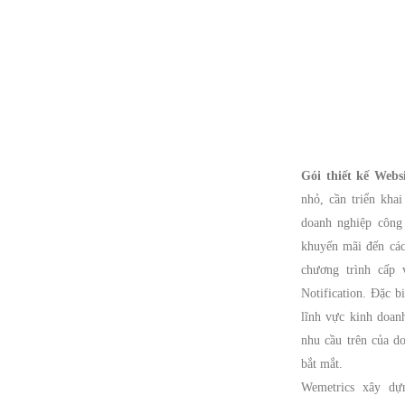
Gói thiết kế Webs
nhỏ, cần triển kha
doanh nghiệp công 
khuyến mãi đến các
chương trình cấp
Notification. Đặc b
lĩnh vực kinh doan
nhu cầu trên của d
bắt mắt.
Wemetrics xây dự