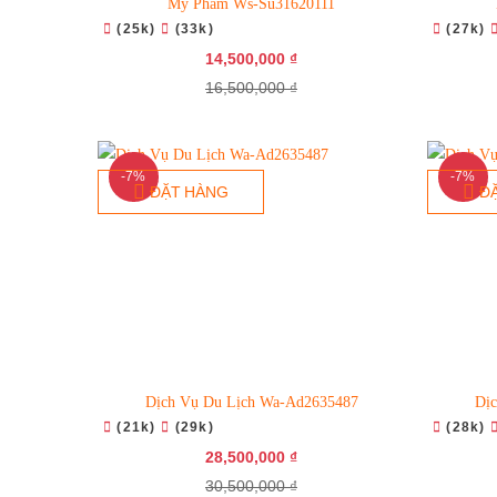
Mỹ Phẩm Ws-Su31620111
(25k)
(33k)
(27k)
14,500,000 ₫
16,500,000 ₫
-7%
-7%
ĐẶT HÀNG
Đ
Dịch Vụ Du Lịch Wa-Ad2635487
Dị
(21k)
(29k)
(28k)
28,500,000 ₫
30,500,000 ₫