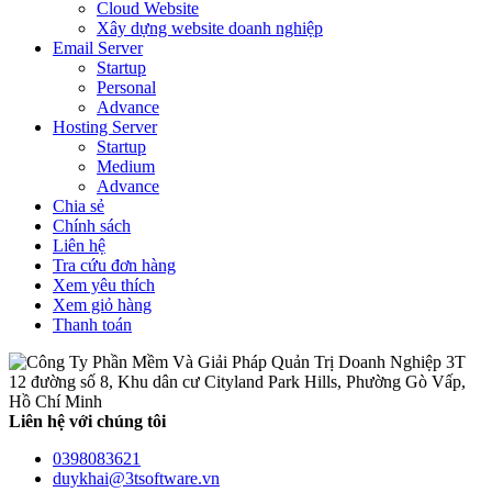
Cloud Website
Xây dựng website doanh nghiệp
Email Server
Startup
Personal
Advance
Hosting Server
Startup
Medium
Advance
Chia sẻ
Chính sách
Liên hệ
Tra cứu đơn hàng
Xem yêu thích
Xem giỏ hàng
Thanh toán
12 đường số 8, Khu dân cư Cityland Park Hills, Phường Gò Vấp,
Hồ Chí Minh
Liên hệ với chúng tôi
0398083621
duykhai@3tsoftware.vn