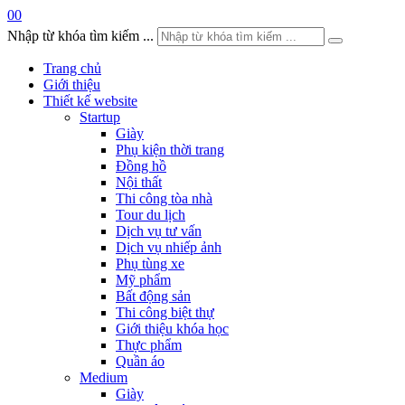
0
0
Nhập từ khóa tìm kiếm ...
Trang chủ
Giới thiệu
Thiết kế website
Startup
Giày
Phụ kiện thời trang
Đồng hồ
Nội thất
Thi công tòa nhà
Tour du lịch
Dịch vụ tư vấn
Dịch vụ nhiếp ảnh
Phụ tùng xe
Mỹ phẩm
Bất động sản
Thi công biệt thự
Giới thiệu khóa học
Thực phẩm
Quần áo
Medium
Giày