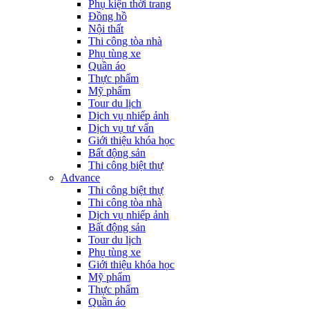
Phụ kiện thời trang
Đồng hồ
Nội thất
Thi công tòa nhà
Phụ tùng xe
Quần áo
Thực phẩm
Mỹ phẩm
Tour du lịch
Dịch vụ nhiếp ảnh
Dịch vụ tư vấn
Giới thiệu khóa học
Bất động sản
Thi công biệt thự
Advance
Thi công biệt thự
Thi công tòa nhà
Dịch vụ nhiếp ảnh
Bất động sản
Tour du lịch
Phụ tùng xe
Giới thiệu khóa học
Mỹ phẩm
Thực phẩm
Quần áo