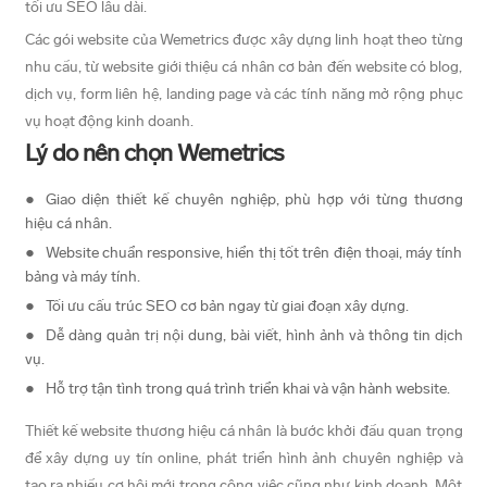
tối ưu SEO lâu dài.
Các gói website của Wemetrics được xây dựng linh hoạt theo từng
nhu cầu, từ website giới thiệu cá nhân cơ bản đến website có blog,
dịch vụ, form liên hệ, landing page và các tính năng mở rộng phục
vụ hoạt động kinh doanh.
Lý do nên chọn Wemetrics
Giao diện thiết kế chuyên nghiệp, phù hợp với từng thương
hiệu cá nhân.
Website chuẩn responsive, hiển thị tốt trên điện thoại, máy tính
bảng và máy tính.
Tối ưu cấu trúc SEO cơ bản ngay từ giai đoạn xây dựng.
Dễ dàng quản trị nội dung, bài viết, hình ảnh và thông tin dịch
vụ.
Hỗ trợ tận tình trong quá trình triển khai và vận hành website.
Thiết kế website thương hiệu cá nhân là bước khởi đầu quan trọng
để xây dựng uy tín online, phát triển hình ảnh chuyên nghiệp và
tạo ra nhiều cơ hội mới trong công việc cũng như kinh doanh. Một