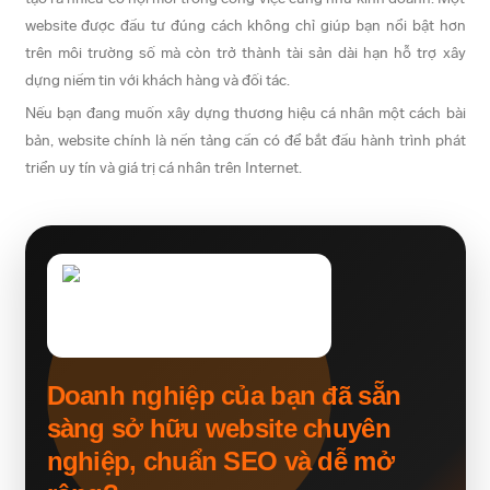
website được đầu tư đúng cách không chỉ giúp bạn nổi bật hơn
trên môi trường số mà còn trở thành tài sản dài hạn hỗ trợ xây
dựng niềm tin với khách hàng và đối tác.
Nếu bạn đang muốn xây dựng thương hiệu cá nhân một cách bài
bản, website chính là nền tảng cần có để bắt đầu hành trình phát
triển uy tín và giá trị cá nhân trên Internet.
Doanh nghiệp của bạn đã sẵn
sàng sở hữu website chuyên
nghiệp, chuẩn SEO và dễ mở