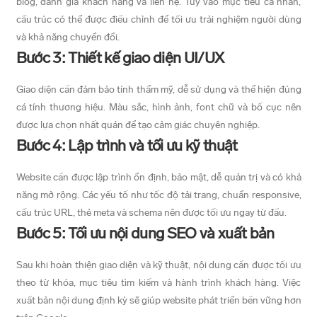
blog, đánh giá khách hàng và liên hệ. Tùy vào mục tiêu cá nhân,
cấu trúc có thể được điều chỉnh để tối ưu trải nghiệm người dùng
và khả năng chuyển đổi.
Bước 3: Thiết kế giao diện UI/UX
Giao diện cần đảm bảo tính thẩm mỹ, dễ sử dụng và thể hiện đúng
cá tính thương hiệu. Màu sắc, hình ảnh, font chữ và bố cục nên
được lựa chọn nhất quán để tạo cảm giác chuyên nghiệp.
Bước 4: Lập trình và tối ưu kỹ thuật
Website cần được lập trình ổn định, bảo mật, dễ quản trị và có khả
năng mở rộng. Các yếu tố như tốc độ tải trang, chuẩn responsive,
cấu trúc URL, thẻ meta và schema nên được tối ưu ngay từ đầu.
Bước 5: Tối ưu nội dung SEO và xuất bản
Sau khi hoàn thiện giao diện và kỹ thuật, nội dung cần được tối ưu
theo từ khóa, mục tiêu tìm kiếm và hành trình khách hàng. Việc
xuất bản nội dung định kỳ sẽ giúp website phát triển bền vững hơn