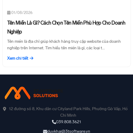
01/08/2026
Tên Miền Là Gì? Cách Chọn Tên Miền Phù Hợp Cho Doanh
Nghiệp
Tên miền là địa chỉ giúp khách hàng truy cập website của doanh
nghiệp trên Internet. Tìm hiểu tên miền là gì, các loại t...
Xem chi tiết
12 đường số 8, Khu dân cư Cityland Park Hills, Phường Gò Vấp, Hồ
Chí Minh
039.808.3621
duykhai@3tsoftware.vn