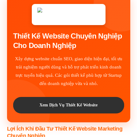
Thiết Kế Website Chuyên Nghiệp
Cho Doanh Nghiệp
Xây dựng website chuẩn SEO, giao diện hiện đại, tối ưu
trải nghiệm người dùng và hỗ trợ phát triển kinh doanh
trực tuyến hiệu quả. Các gói thiết kế phù hợp từ Startup
đến doanh nghiệp vừa và nhỏ.
Xem Dịch Vụ Thiết Kế Website
Lợi Ích Khi Đầu Tư Thiết Kế Website Marketing
Chuyên Nghiệp