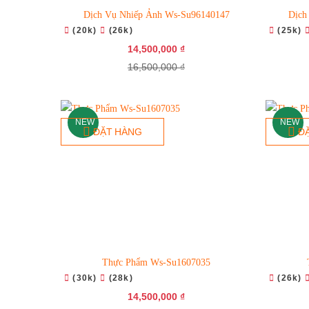
Dịch Vụ Nhiếp Ảnh Ws-Su96140147
Dịch
(20k)
(26k)
(25k)
14,500,000 ₫
16,500,000 ₫
NEW
NEW
ĐẶT HÀNG
Đ
Thực Phẩm Ws-Su1607035
(30k)
(28k)
(26k)
14,500,000 ₫