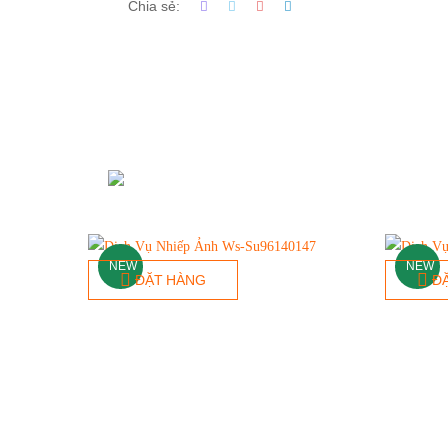
Chia sẻ:
NEW
NEW
ĐẶT HÀNG
Đ