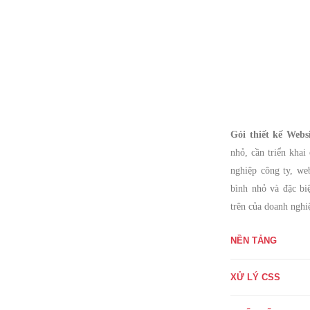
Gói thiết kế Web
nhỏ, cần triển khai
nghiệp công ty, web
bình nhỏ và đặc biệ
trên của doanh nghi
NỀN TẢNG
XỬ LÝ CSS