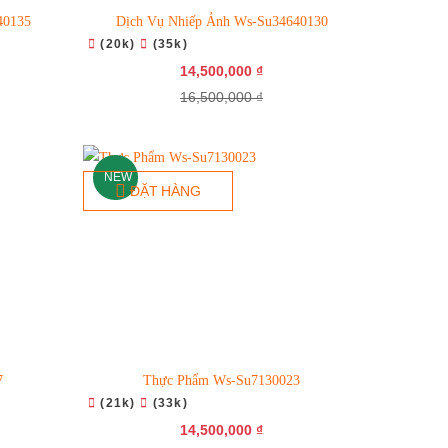
40135
Dịch Vụ Nhiếp Ảnh Ws-Su34640130
(20k)
(35k)
14,500,000 ₫
16,500,000 ₫
NEW
ĐẶT HÀNG
7
Thực Phẩm Ws-Su7130023
(21k)
(33k)
14,500,000 ₫