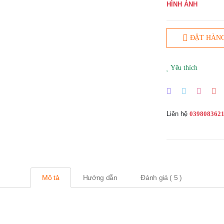
HÌNH ẢNH
ĐẶT HÀN
Yêu thích
Liên hệ
039808362
Mô tả
Hướng dẫn
Đánh giá ( 5 )