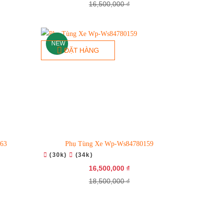
16,500,000 ₫
NEW
ĐẶT HÀNG
63
Phụ Tùng Xe Wp-Ws84780159
(30k)
(34k)
16,500,000 ₫
18,500,000 ₫