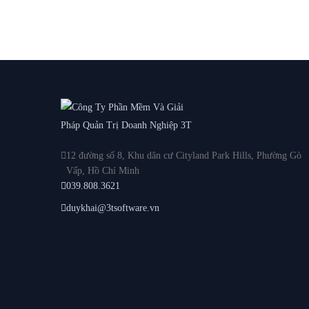
12 đường số 8, Khu dân cư Cityland Park Hills, Phường Gò
Vấp, Hồ Chí Minh
039.808.3621
duykhai@3tsoftware.vn