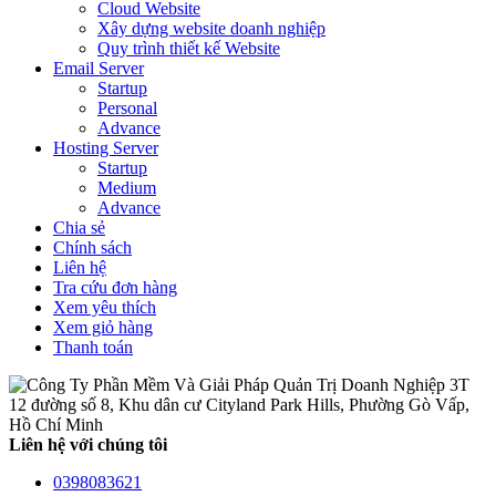
Cloud Website
Xây dựng website doanh nghiệp
Quy trình thiết kế Website
Email Server
Startup
Personal
Advance
Hosting Server
Startup
Medium
Advance
Chia sẻ
Chính sách
Liên hệ
Tra cứu đơn hàng
Xem yêu thích
Xem giỏ hàng
Thanh toán
12 đường số 8, Khu dân cư Cityland Park Hills, Phường Gò Vấp,
Hồ Chí Minh
Liên hệ với chúng tôi
0398083621