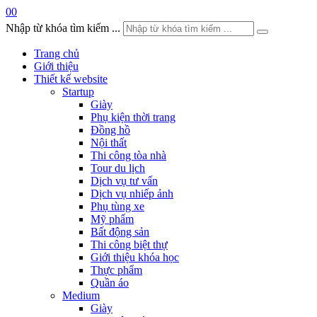
0
0
Nhập từ khóa tìm kiếm ...
Trang chủ
Giới thiệu
Thiết kế website
Startup
Giày
Phụ kiện thời trang
Đồng hồ
Nội thất
Thi công tòa nhà
Tour du lịch
Dịch vụ tư vấn
Dịch vụ nhiếp ảnh
Phụ tùng xe
Mỹ phẩm
Bất động sản
Thi công biệt thự
Giới thiệu khóa học
Thực phẩm
Quần áo
Medium
Giày