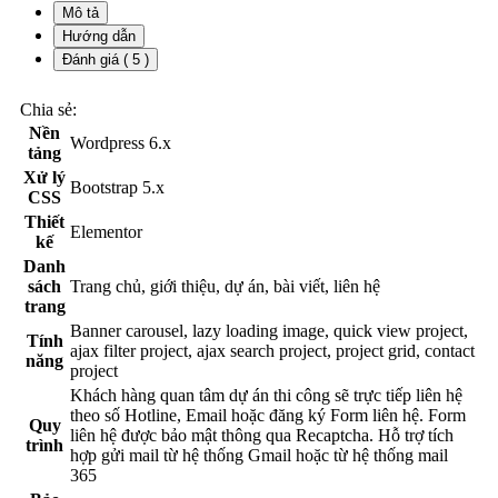
Mô tả
Hướng dẫn
Đánh giá ( 5 )
Chia sẻ:
Nền
Wordpress 6.x
tảng
Xử lý
Bootstrap 5.x
CSS
Thiết
Elementor
kế
Danh
sách
Trang chủ, giới thiệu, dự án, bài viết, liên hệ
trang
Banner carousel, lazy loading image, quick view project,
Tính
ajax filter project, ajax search project, project grid, contact
năng
project
Khách hàng quan tâm dự án thi công sẽ trực tiếp liên hệ
theo số Hotline, Email hoặc đăng ký Form liên hệ. Form
Quy
liên hệ được bảo mật thông qua Recaptcha. Hỗ trợ tích
trình
hợp gửi mail từ hệ thống Gmail hoặc từ hệ thống mail
365