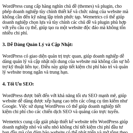
WordPress cung cấp hàng nghìn chủ đề (themes) và plugin, cho
phép doanh nghiệp tùy chỉnh thiết kế và chức năng của website mà
không cần đến kỹ năng lập trình phức tạp. Wemetrics có thể giúp
doanh nghiệp chọn lựa và tùy chỉnh các chủ đề và plugin phù hợp
với yêu cầu cụ thể, giúp tạo ra một website độc đáo mà không tốn
nhiều chi phí.
3. Dễ Dàng Quản Lý và Cập Nhật:
WordPress có giao diện quản trị trực quan, giúp doanh nghiệp dễ
dàng quản lý và cập nhật nội dung của website mà không cần sự hỗ
trợ kỹ thuật liên tục. Điều này giúp tiết kiệm chi phí bảo trì và quản
lý website trong ngắn và trung hạn.
4. Tối Ưu SEO:
WordPress được biết đến với khả năng tối ưu SEO mạnh mẽ, giúp
website dễ dàng được xếp hạng cao trên các công cụ tìm kiếm như
Google. Việc sử dụng WordPress có thể giúp doanh nghiệp tiết
kiệm chi phí cho các chiến dịch SEO và quảng cáo trực tuyến.
Wemetrics cung cấp giải pháp thiết kế website trên WordPress giúp
doanh nghiệp nhỏ và siêu nhỏ không chỉ tiết kiệm chi phí đầu tư
ban đầu mà còn đảm bảo website có thể phát triển và mở rộng theo