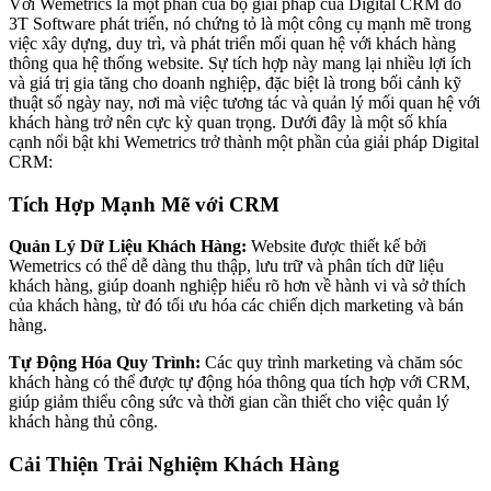
Với Wemetrics là một phần của bộ giải pháp của Digital CRM do
3T Software phát triển, nó chứng tỏ là một công cụ mạnh mẽ trong
việc xây dựng, duy trì, và phát triển mối quan hệ với khách hàng
thông qua hệ thống website. Sự tích hợp này mang lại nhiều lợi ích
và giá trị gia tăng cho doanh nghiệp, đặc biệt là trong bối cảnh kỹ
thuật số ngày nay, nơi mà việc tương tác và quản lý mối quan hệ với
khách hàng trở nên cực kỳ quan trọng. Dưới đây là một số khía
cạnh nổi bật khi Wemetrics trở thành một phần của giải pháp Digital
CRM:
Tích Hợp Mạnh Mẽ với CRM
Quản Lý Dữ Liệu Khách Hàng:
Website được thiết kế bởi
Wemetrics có thể dễ dàng thu thập, lưu trữ và phân tích dữ liệu
khách hàng, giúp doanh nghiệp hiểu rõ hơn về hành vi và sở thích
của khách hàng, từ đó tối ưu hóa các chiến dịch marketing và bán
hàng.
Tự Động Hóa Quy Trình:
Các quy trình marketing và chăm sóc
khách hàng có thể được tự động hóa thông qua tích hợp với CRM,
giúp giảm thiểu công sức và thời gian cần thiết cho việc quản lý
khách hàng thủ công.
Cải Thiện Trải Nghiệm Khách Hàng