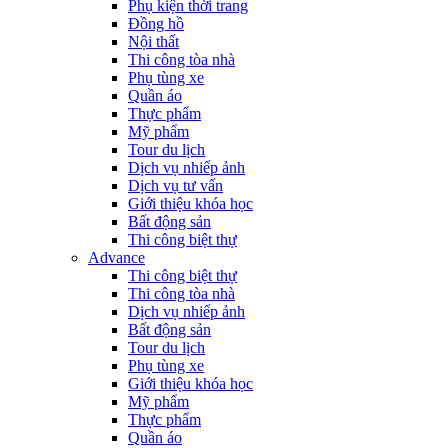
Phụ kiện thời trang
Đồng hồ
Nội thất
Thi công tòa nhà
Phụ tùng xe
Quần áo
Thực phẩm
Mỹ phẩm
Tour du lịch
Dịch vụ nhiếp ảnh
Dịch vụ tư vấn
Giới thiệu khóa học
Bất động sản
Thi công biệt thự
Advance
Thi công biệt thự
Thi công tòa nhà
Dịch vụ nhiếp ảnh
Bất động sản
Tour du lịch
Phụ tùng xe
Giới thiệu khóa học
Mỹ phẩm
Thực phẩm
Quần áo