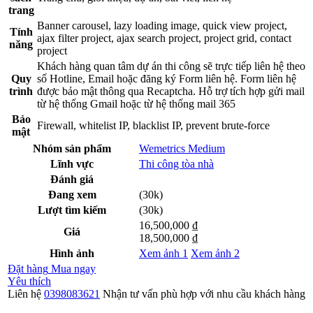
trang
Banner carousel, lazy loading image, quick view project,
Tính
ajax filter project, ajax search project, project grid, contact
năng
project
Khách hàng quan tâm dự án thi công sẽ trực tiếp liên hệ theo
Quy
số Hotline, Email hoặc đăng ký Form liên hệ. Form liên hệ
trình
được bảo mật thông qua Recaptcha. Hỗ trợ tích hợp gửi mail
từ hệ thống Gmail hoặc từ hệ thống mail 365
Bảo
Firewall, whitelist IP, blacklist IP, prevent brute-force
mật
Nhóm sản phẩm
Wemetrics Medium
Lĩnh vực
Thi công tòa nhà
Đánh giá
Đang xem
(30k)
Lượt tìm kiếm
(30k)
16,500,000 ₫
Giá
18,500,000 ₫
Hình ảnh
Xem ảnh 1
Xem ảnh 2
Đặt hàng
Mua ngay
Yêu thích
Liên hệ
0398083621
Nhận tư vấn phù hợp với nhu cầu khách hàng