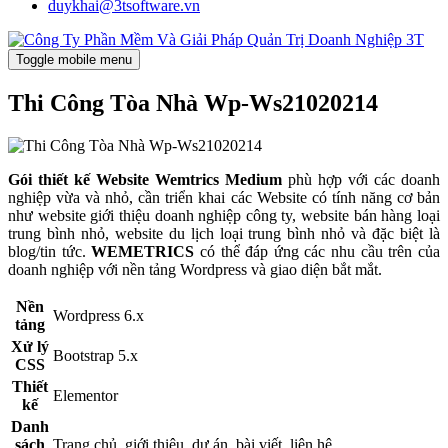
duykhai@3tsoftware.vn
Toggle mobile menu
Thi Công Tòa Nhà Wp-Ws21020214
Gói thiết kế Website Wemtrics Medium
phù hợp với các doanh
nghiệp vừa và nhỏ, cần triển khai các Website có tính năng cơ bản
như website giới thiệu doanh nghiệp công ty, website bán hàng loại
trung bình nhỏ, website du lịch loại trung bình nhỏ và đặc biệt là
blog/tin tức.
WEMETRICS
có thể đáp ứng các nhu cầu trên của
doanh nghiệp với nền tảng Wordpress và giao diện bắt mắt.
Nền
Wordpress 6.x
tảng
Xử lý
Bootstrap 5.x
CSS
Thiết
Elementor
kế
Danh
sách
Trang chủ, giới thiệu, dự án, bài viết, liên hệ