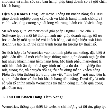
chốt sale và chăm sóc sau bán hàng, giúp tăng doanh số và giữ chân
khách hàng.
Dịch Vụ Khách Hàng Tốt Hơn:
Thông tin khách hàng từ CRM
giúp doanh nghiệp cung cấp dịch vụ khách hàng nhanh chóng và
chính xác, tăng cường sự hài lòng và trung thành của khách hàng.
Sự kết hợp giữa Wemetrics và giải pháp Digital CRM của 3T
Software tạo ra một hệ thống mạnh mẽ, giúp doanh nghiệp tối ưu
hóa quản lý mối quan hệ với khách hàng, cải thiện hiệu suất kinh
doanh và tạo ra lợi thế cạnh tranh trong thị trường kỹ thuật số.
Sự tích hợp của Wemetrics vào mô hình phễu marketing, đặc biệt ở
phễu đầu tiên, là một chiến lược thông minh giúp doanh nghiệp thu
hút nhiều khách hàng tiềm năng hơn. Mô hình phễu marketing là
một hình ảnh ẩn dụ mô tả quy trình mà qua đó doanh nghiệp thu
hút, tương tác, và chuyển đổi người tiêu dùng thành khách hàng.
Phễu đầu tiên thường tập trung vào việc "Thu hút" - nơi mục tiêu là
tạo ra nhận thức và thu hút khách hàng tiềm năng. Dưới đây là một
số yếu tố chính khiến Wemetrics trở thành công cụ hiệu quả trong
giai đoạn này:
1. Thu Hút Khách Hàng Tiềm Năng:
Wemetrics, thông qua thiết kế website chất lượng và tối ưu, giúp tạo